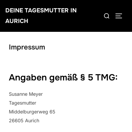
Zu
DEINE TAGESMUTTER IN
Inhalten
Suchen
SEIT
springen
AURICH
nach:
Impressum
Angaben gemäß § 5 TMG:
Susanne Meyer
Tagesmutter
Middelburgerweg 65
26605 Aurich